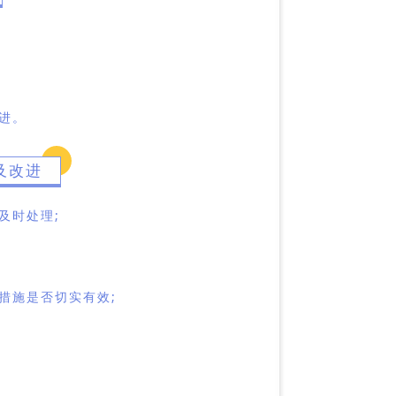
进。
及改进
及时处理;
措施是否切实有效;